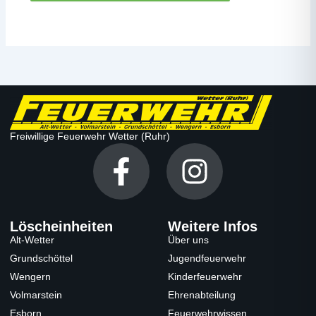
Freiwillige Feuerwehr Wetter (Ruhr)
F
I
a
n
c
s
Löscheinheiten
Weitere Infos
e
t
Alt-Wetter
Über uns
Grundschöttel
Jugendfeuerwehr
b
a
Wengern
Kinderfeuerwehr
o
g
Volmarstein
Ehrenabteilung
Esborn
Feuerwehrwissen